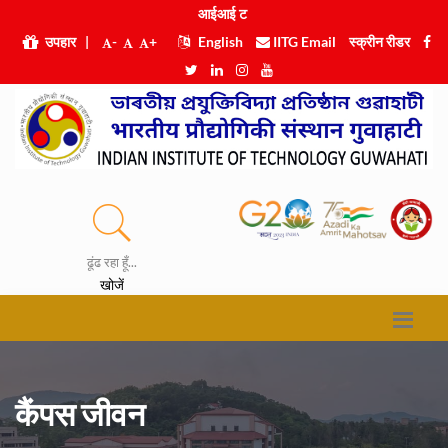
आईआ
|
उपहार
|
-
+
English
IITG Email
स्क्रीन रीडर
ढूंढ रहा हूँ...
खोजें
कैंपस जीवन