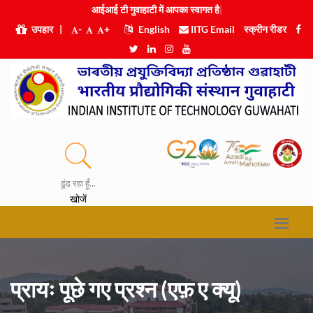
आईआई टी गुवाहाटी में आपका स्वागत
|
उपहार
|
-
+
English
IITG Email
स्क्रीन रीडर
ढूंढ रहा हूँ...
खोजें
प्रायः पूछे गए प्रश्न (एफ़ ए क्यू)