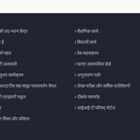
िकी उद-भवन केंद्र
शैक्षणिक कार्य
 ई
विद्यार्थी कार्य
जा पहल
वेब पाठ्यक्रम
ी अकादमी
छात्र अकादमिक बोर्ड
सुधार कार्यक्रम
अनुसंधान पार्क
आउटरीच सह समूह नवप्रवर्तन केंद्र
लेखा परीक्षा और वार्षिक प्रतिवेदनों
री-प्राइमरी स्कूल
दीक्षांत समारोह
म
आईआई टी परिषद् पोर्टल
शिक्षा और कौशल