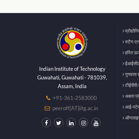
प्रौद्योग
रुटैग-एन
हरित ऊर्
ईआईसीट
Indian Institute of Technology
गुणवत्ता 
Guwahati, Guwahati - 781039,
टीईपीपी 
Assam, India
अक्षरा प्
+91-361-2583000
आई-स्टे
peeroff[AT]iitg.ac.in
ऑनलाइन 