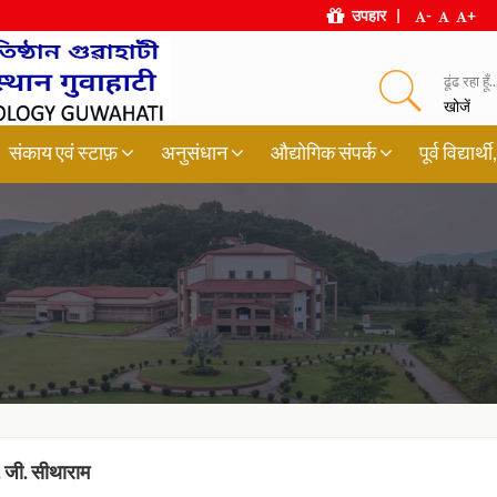
उपहार
|
-
+
ढूंढ रहा हूँ..
खोजें
संकाय एवं स्टाफ़
अनुसंधान
औद्योगिक संपर्क
पूर्व विद्या
ी. जी. सीथाराम