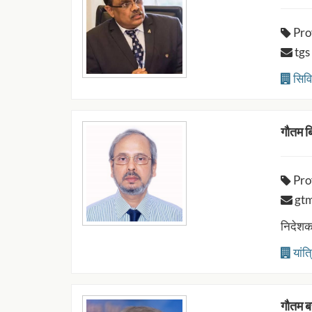
Pro
tgs 
सिवि
गौतम ब
Pro
gtm@
निदेशक
यांत
गौतम 