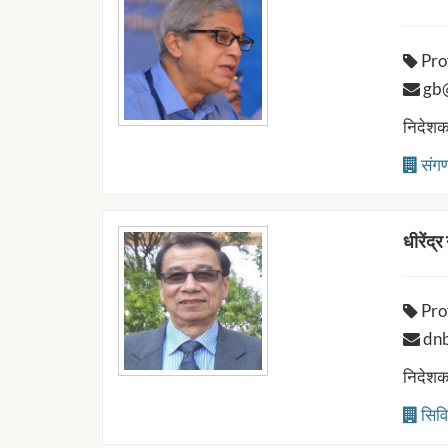
Pro
gb@i
निदेशक
संगण
धीरेंद्र
Pro
dnb
निदेशक
सिवि