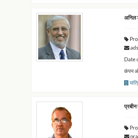
अनिल ड
Pro
ads 
Date 
कंपन और
यांत
प्रबीन 
Pro
prab