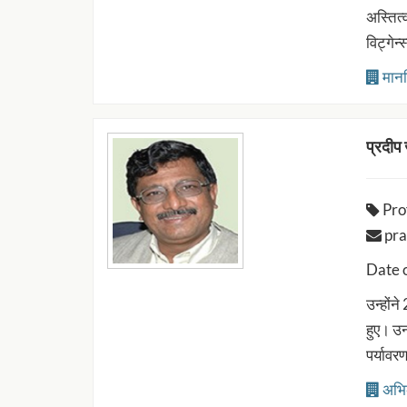
अस्तित्
विट्गेन
मानव
प्रदीप 
Pro
prad
Date 
उन्होंन
हुए। उन
पर्याव
अभि