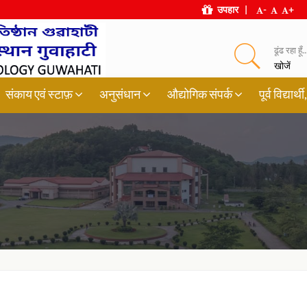
उपहार
|
-
+
ढूंढ रहा हूँ..
खोजें
संकाय एवं स्टाफ़
अनुसंधान
औद्योगिक संपर्क
पूर्व विद्या