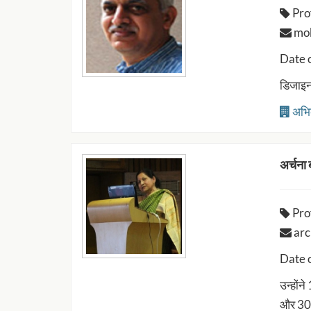
Pro
moka
Date 
डिजाइन 
अभि
अर्चना
Pro
arch
Date 
उन्होंन
और 30.0