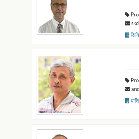
Pro
skde
सिवि
Pro
anoo
यांत