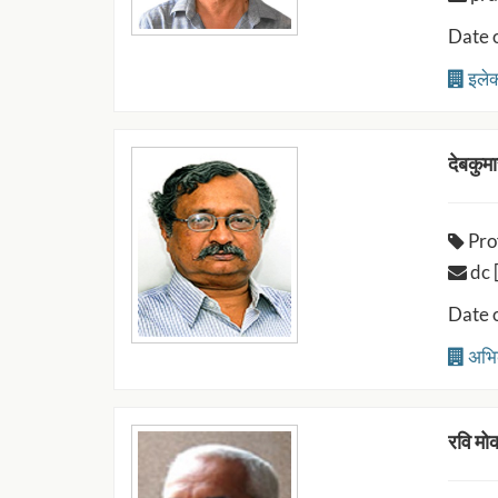
Date 
इलेक्
देबकुमा
Pro
dc [
Date 
अभि
रवि मो