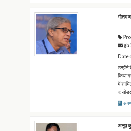
गौतम 
Pro
gb1@
Date 
उन्होंन
किया ग
में शाम
कंसीडर 
संगण
अनूप कु