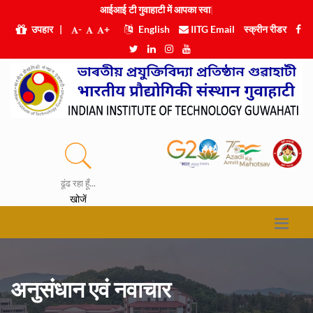
आईआई टी गुवाहाटी में आप
|
उपहार
|
-
+
English
IITG Email
स्क्रीन रीडर
ढूंढ रहा हूँ...
खोजें
अनुसंधान एवं नवाचार