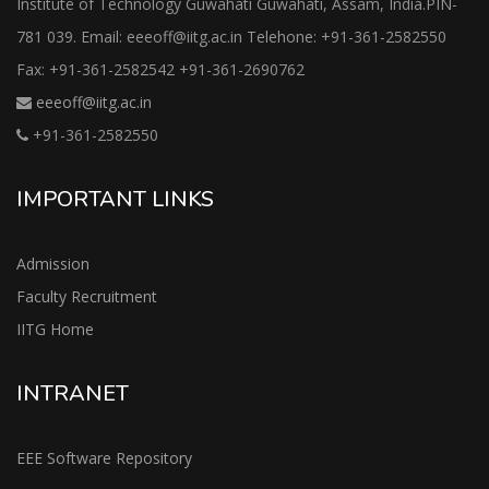
Institute of Technology Guwahati Guwahati, Assam, India.PIN-
781 039. Email: eeeoff@iitg.ac.in Telehone: +91-361-2582550
Fax: +91-361-2582542 +91-361-2690762
eeeoff@iitg.ac.in
+91-361-2582550
IMPORTANT LINKS
Admission
Faculty Recruitment
IITG Home
INTRANET
EEE Software Repository