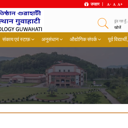
उपहार
|
-
+
ढूंढ रहा हूँ..
खोजें
संकाय एवं स्टाफ़
अनुसंधान
औद्योगिक संपर्क
पूर्व विद्या