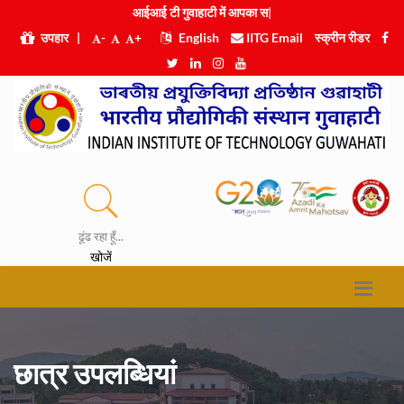
आईआई टी गुवाहाटी म
|
उपहार
|
-
+
English
IITG Email
स्क्रीन रीडर
ढूंढ रहा हूँ...
खोजें
छात्र उपलब्धियां